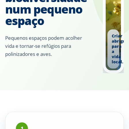
num pequeno
espaço
Criar
Pequenos espaços podem acolher
abrigo
vida e tornar-se refúgios para
para
a
polinizadores e aves.
vida
local.
1