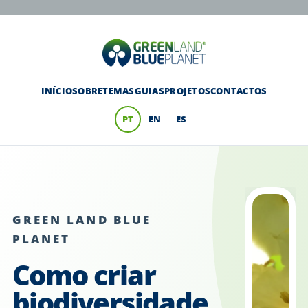
INÍCIO
SOBRE
TEMAS
GUIAS
PROJETOS
CONTACTOS
PT
EN
ES
GREEN LAND BLUE
PLANET
Como criar
biodiversidade